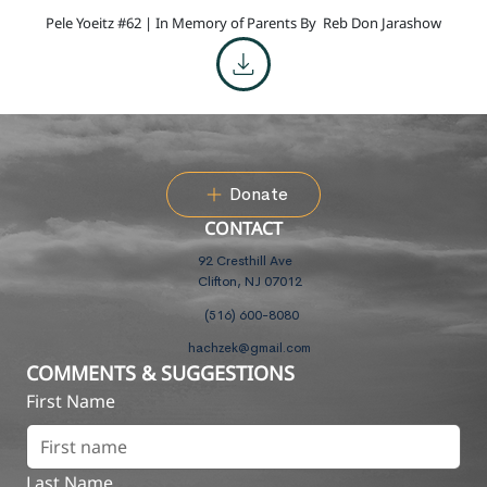
Pele Yoeitz #62 | In Memory of Parents By
Reb Don Jarashow
Donate
CONTACT
92 Cresthill Ave
Clifton, NJ 07012
(516) 600-8080
hachzek@gmail.com
COMMENTS & SUGGESTIONS
First Name
Last Name