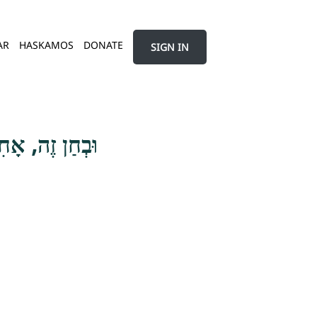
AR
HASKAMOS
DONATE
SIGN IN
וּבְחַן זֶה, אָחִי