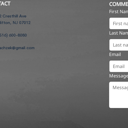
TACT
COMME
First N
2 Cresthill Ave
lifton, NJ 07012
Last Na
516) 600-8080
achzek@gmail.com
Email
Messag