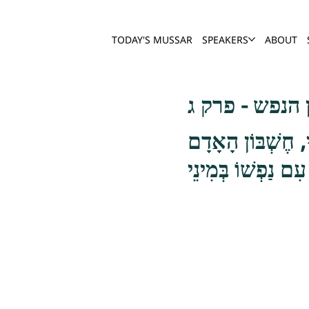
TODAY'S MUSSAR
SPEAKERS
ABOUT
הנפש - פרק ג
ִי, חֶשְׁבּוֹן הָאָדָם
עִם נַפְשׁוֹ בְּמִינֵי