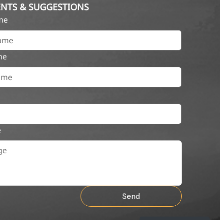
NTS & SUGGESTIONS
ame
me
e
Send