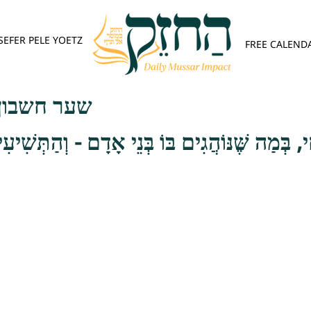
SEFER PELE YOETZ
FREE CALEND
שער חשבון 
, בְּמַה שֶּׁנּוֹהֲגִים בּוֹ בְּנֵי אָדָם - וְהַתְּשִׁיע