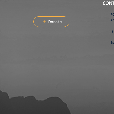
CON
9
C
Donate
(
h