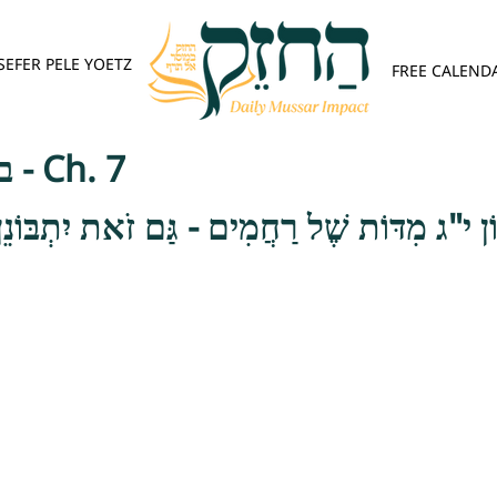
SEFER PELE YOETZ
FREE CALEND
בית הלוי - ענווה - Ch. 7
בּוֹן י"ג מִדּוֹת שֶׁל רַחֲמִים - גַּם זֹאת יִתְבּוֹנֵן