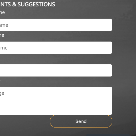
NTS & SUGGESTIONS
ame
me
e
Send