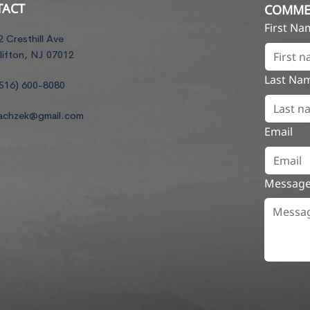
TACT
COMME
First N
2 Cresthill Ave
lifton, NJ 07012
Last Na
516) 600-8080
achzek@gmail.com
Email
Messag