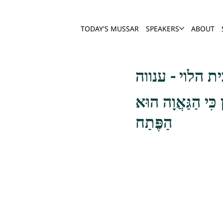
TODAY'S MUSSAR
SPEAKERS
ABOUT
 כִּי הַגַּאֲוָה הוּא
הַפֶּתַח