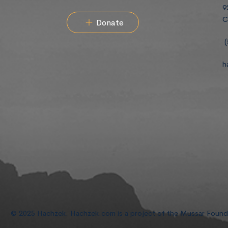
9
C
Donate
(
h
© 2025 Hachzek. Hachzek.com is a project of the Mussar Foun