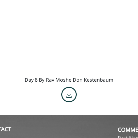
Day 8 By
Rav Moshe Don Kestenbaum
TACT
COMME
First N