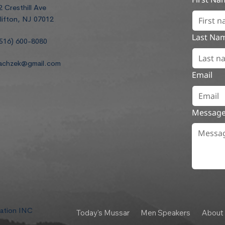
2 Cresthill Ave
lifton, NJ 07012
Last Na
516) 600-8080
achzek@gmail.com
Email
Messag
dation INC
Today's Mussar
Men Speakers
About