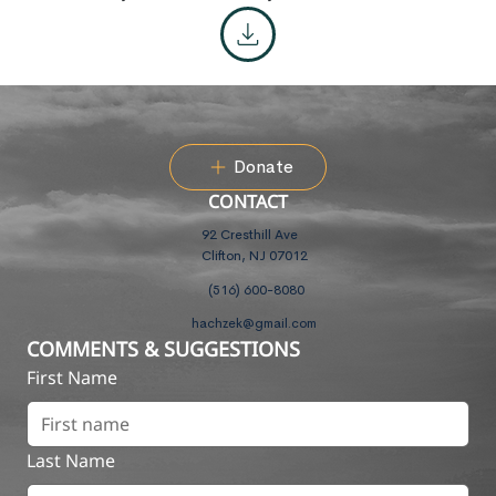
Donate
CONTACT
92 Cresthill Ave
Clifton, NJ 07012
(516) 600-8080
hachzek@gmail.com
COMMENTS & SUGGESTIONS
First Name
Last Name