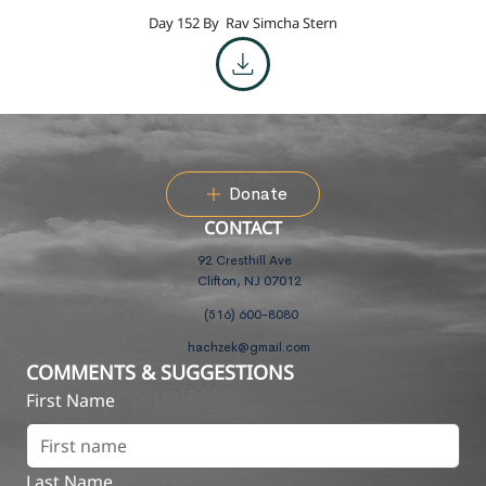
Day 152 By
Rav Simcha Stern
Donate
CONTACT
92 Cresthill Ave
Clifton, NJ 07012
(516) 600-8080
hachzek@gmail.com
COMMENTS & SUGGESTIONS
First Name
Last Name