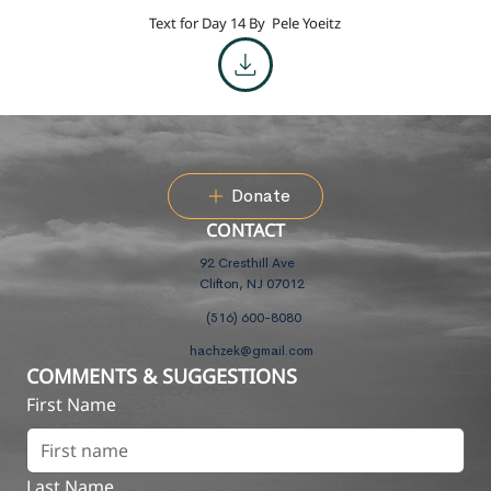
Text for Day 14 By
Pele Yoeitz
Donate
CONTACT
92 Cresthill Ave
Clifton, NJ 07012
(516) 600-8080
hachzek@gmail.com
COMMENTS & SUGGESTIONS
First Name
Last Name