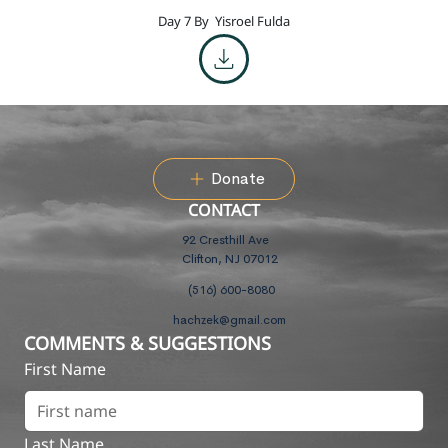
Day 7 By
Yisroel Fulda
Donate
CONTACT
92 Cresthill Ave
Clifton, NJ 07012
(516) 600-8080
hachzek@gmail.com
COMMENTS & SUGGESTIONS
First Name
Last Name