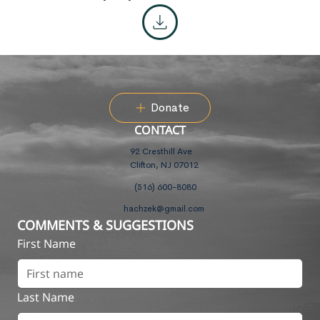
Donate
CONTACT
92 Cresthill Ave
Clifton, NJ 07012
(516) 600-8080
hachzek@gmail.com
COMMENTS & SUGGESTIONS
First Name
Last Name