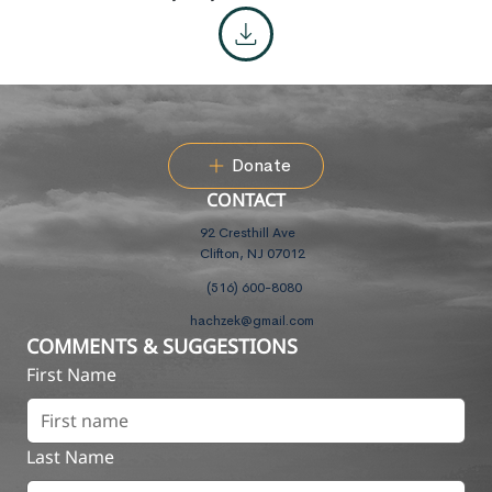
Donate
CONTACT
92 Cresthill Ave
Clifton, NJ 07012
(516) 600-8080
hachzek@gmail.com
COMMENTS & SUGGESTIONS
First Name
Last Name