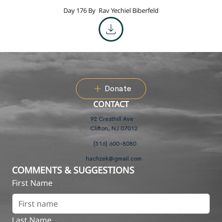
Day 176 By
Rav Yechiel Biberfeld
Donate
CONTACT
92 Cresthill Ave
Clifton, NJ 07012
(516) 600-8080
hachzek@gmail.com
COMMENTS & SUGGESTIONS
First Name
Last Name