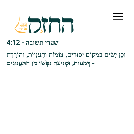
שערי תשובה - 4:12
וְכֵן יָשִׂים בִּמְקוֹם יִסּוּרִים, צוֹמוֹת וְתַעֲנִיּוֹת, וְהוֹרָדַת
דְּמָעוֹת, וּמְנִיעַת נַפְשׁוֹ מִן הַתַּעֲנוּגִים -