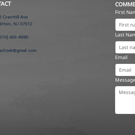
TACT
COMME
First N
2 Cresthill Ave
lifton, NJ 07012
Last Na
516) 600-8080
achzek@gmail.com
Email
Messag