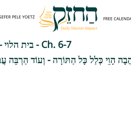
SEFER PELE YOETZ
FREE CALEND
בית הלוי - אהבת ישראל - Ch. 6-7
ַהֲבָה הָוֵי כְּלַל כָּל הַתּוֹרָה - וְעוֹד הַרְבֵּה עֲ