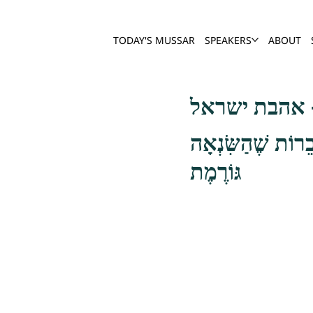
TODAY'S MUSSAR
SPEAKERS
ABOUT
בֵרוֹת שֶׁהַשִּׂנְאָה
גּוֹרֶמֶת