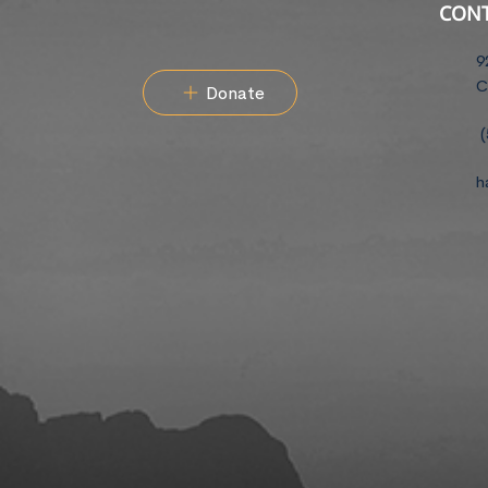
CON
9
C
Donate
(
h