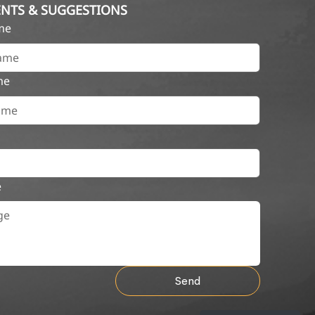
NTS & SUGGESTIONS
ame
me
e
Send