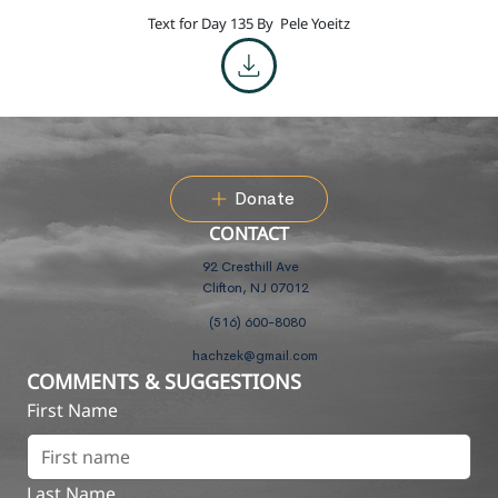
Text for Day 135 By
Pele Yoeitz
Donate
CONTACT
92 Cresthill Ave
Clifton, NJ 07012
(516) 600-8080
hachzek@gmail.com
COMMENTS & SUGGESTIONS
First Name
Last Name