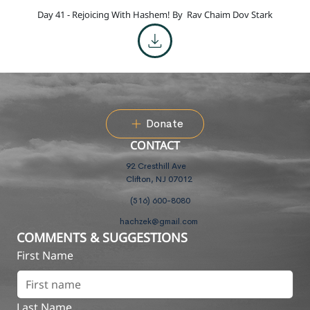
Day 41 - Rejoicing With Hashem! By
Rav Chaim Dov Stark
Donate
CONTACT
92 Cresthill Ave
Clifton, NJ 07012
(516) 600-8080
hachzek@gmail.com
COMMENTS & SUGGESTIONS
First Name
Last Name