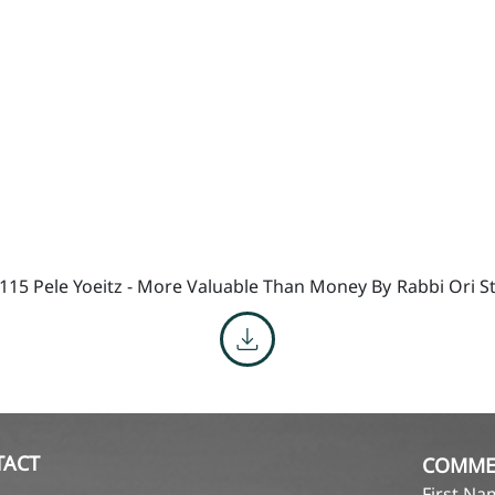
115 Pele Yoeitz - More Valuable Than Money By
Rabbi Ori 
TACT
COMME
First N