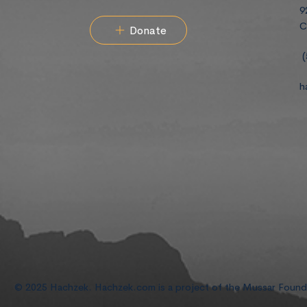
9
C
Donate
(
h
© 2025 Hachzek. Hachzek.com is a project of the Mussar Foun