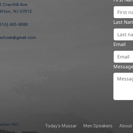
2 Cresthill Ave
lifton, NJ 07012
Last Na
516) 600-8080
achzek@gmail.com
Email
Messag
dation INC
Today's Mussar
Men Speakers
About