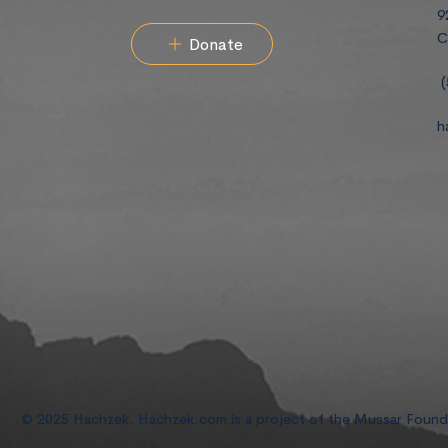
9
C
Donate
(
h
© 2025 Hachzek. Hachzek.com is a project of the Mussar Foun