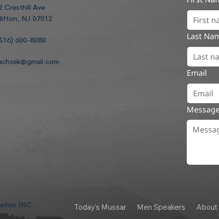
2 Cresthill Ave
lifton, NJ 07012
Last Na
516) 600-8080
achzek@gmail.com
Email
Messag
dation INC
Today's Mussar
Men Speakers
About