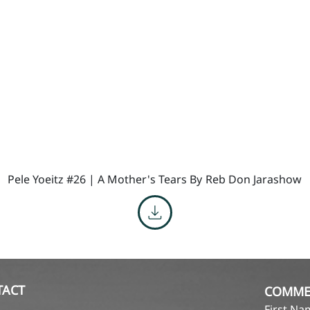
Pele Yoeitz #26 | A Mother's Tears By
Reb Don Jarashow
TACT
COMME
First N