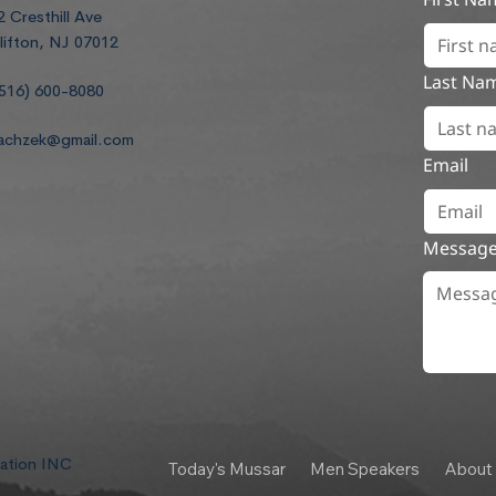
2 Cresthill Ave
lifton, NJ 07012
Last Na
516) 600-8080
achzek@gmail.com
Email
Messag
dation INC
Today's Mussar
Men Speakers
About