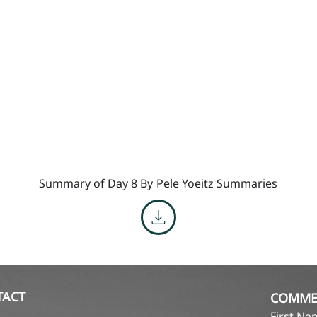
Summary of Day 8 By
Pele Yoeitz Summaries
TACT
COMME
First N