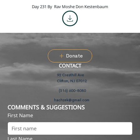
Day 231 By
Rav Moshe Don Kestenbaum
Donate
CONTACT
92 Cresthill Ave
Clifton, NJ 07012
(516) 600-8080
hachzek@gmail.com
COMMENTS & SUGGESTIONS
First Name
Last Name