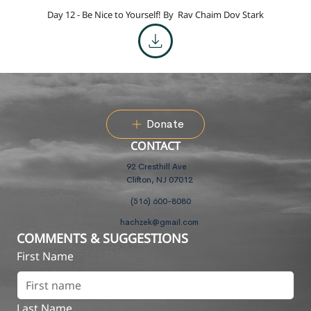
Day 12 - Be Nice to Yourself! By
Rav Chaim Dov Stark
Donate
CONTACT
92 Cresthill Ave
Clifton, NJ 07012
(516) 600-8080
hachzek@gmail.com
COMMENTS & SUGGESTIONS
First Name
Last Name