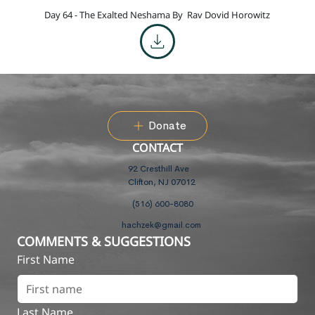
Day 64 - The Exalted Neshama By
Rav Dovid Horowitz
Donate
CONTACT
92 Cresthill Ave
Clifton, NJ 07012
(516) 600-8080
hachzek@gmail.com
COMMENTS & SUGGESTIONS
First Name
Last Name