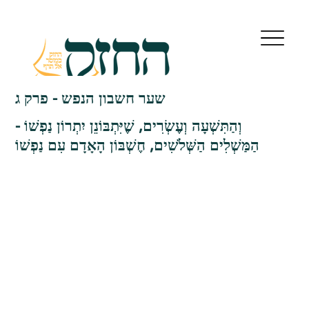
שער חשבון הנפש - פרק ג
וְהַתִּשְׁעָה וְעֶשְׂרִים, שֶׁיִּתְבּוֹנֵן יִתְרוֹן נַפְשׁוֹ -
הַמַּשְׁלִים הַשְּׁלֹשִׁים, חֶשְׁבּוֹן הָאָדָם עִם נַפְשׁוֹ