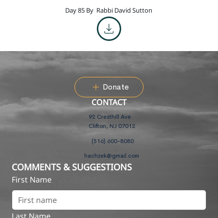
Day 85 By
Rabbi David Sutton
Donate
CONTACT
92 Cresthill Ave
Clifton, NJ 07012
(516) 600-8080
hachzek@gmail.com
COMMENTS & SUGGESTIONS
First Name
Last Name