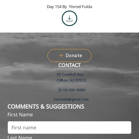
Day 154 By
Yisroel Fulda
Donate
CONTACT
92 Cresthill Ave
Clifton, NJ 07012
(516) 600-8080
hachzek@gmail.com
COMMENTS & SUGGESTIONS
First Name
Last Name