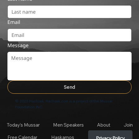
Email
Message
Send
© 2025 Hachzek. Hachzek.com is a project of the Mussar
Foundation INC
Today's Mussar
Men Speakers
About
Join
Free Calendar
Haskamos
Privacy Policy