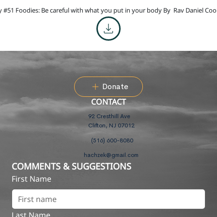
 #51 Foodies: Be careful with what you put in your body By
Rav Daniel Coo
Donate
CONTACT
92 Cresthill Ave
Clifton, NJ 07012
(516) 600-8080
hachzek@gmail.com
COMMENTS & SUGGESTIONS
First Name
Last Name