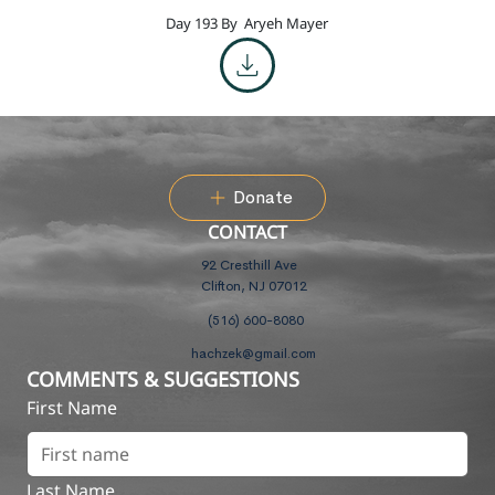
Day 193 By
Aryeh Mayer
Donate
CONTACT
92 Cresthill Ave
Clifton, NJ 07012
(516) 600-8080
hachzek@gmail.com
COMMENTS & SUGGESTIONS
First Name
Last Name