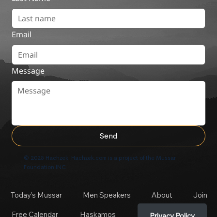
Email
Message
Send
© 2025 Hachzek. Hachzek.com is a project of the Mussar
Foundation INC
Today's Mussar
Men Speakers
About
Join
Free Calendar
Haskamos
Privacy Policy