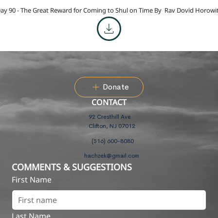
ay 90 - The Great Reward for Coming to Shul on Time By
Rav Dovid Horowi
Donate
CONTACT
92 Cresthill Ave
Clifton, NJ 07012
(516) 600-8080
hachzek@gmail.com
COMMENTS & SUGGESTIONS
First Name
Last Name