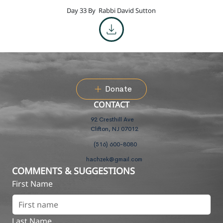
Day 33 By
Rabbi David Sutton
Donate
CONTACT
92 Cresthill Ave
Clifton, NJ 07012
(516) 600-8080
hachzek@gmail.com
COMMENTS & SUGGESTIONS
First Name
Last Name