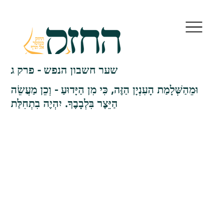
שער חשבון הנפש - פרק ג
וּמֵהַשְּׁלָמַת הָעִנְיָן הַזֶּה, כִּי מִן הַיָּדוּעַ - וְכֵן מַעֲשֵׂה
הַיֵּצֶר בִּלְבָבֶךָ. יִהְיֶה בִתְחִלַּת