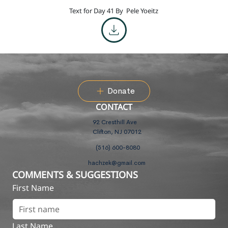
Text for Day 41 By
Pele Yoeitz
Donate
CONTACT
92 Cresthill Ave
Clifton, NJ 07012
(516) 600-8080
hachzek@gmail.com
COMMENTS & SUGGESTIONS
First Name
Last Name