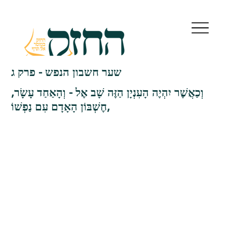
שער חשבון הנפש - פרק ג
וְכַאֲשֶׁר יִהְיֶה הָעִנְיָן הַזֶּה שָׁב אֶל - וְהָאַחַד עָשָׂר,
חֶשְׁבּוֹן הָאָדָם עִם נַפְשׁוֹ,