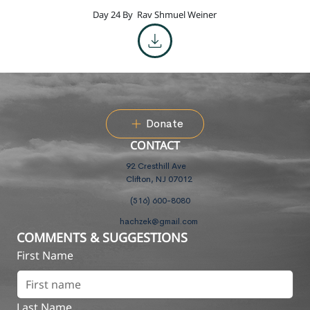
Day 24 By
Rav Shmuel Weiner
Donate
CONTACT
92 Cresthill Ave
Clifton, NJ 07012
(516) 600-8080
hachzek@gmail.com
COMMENTS & SUGGESTIONS
First Name
Last Name