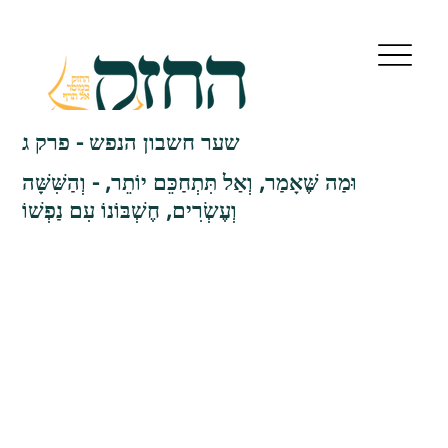
שער חשבון הנפש - פרק ג
וּמַה שֶּׁאָמַר, וְאַל תִּתְחַכֵּם יוֹתֵר, - וְהַשִּׁשָּׁה
וְעֶשְׂרִים, חֶשְׁבּוֹנוֹ עִם נַפְשׁוֹ