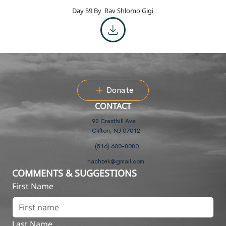
Day 59 By
Rav Shlomo Gigi
Donate
CONTACT
92 Cresthill Ave
Clifton, NJ 07012
(516) 600-8080
hachzek@gmail.com
COMMENTS & SUGGESTIONS
First Name
Last Name