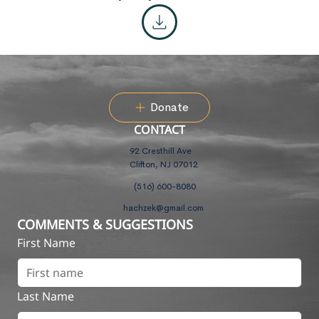
Donate
CONTACT
92 Cresthill Ave
Clifton, NJ 07012
(516) 600-8080
hachzek@gmail.com
COMMENTS & SUGGESTIONS
First Name
Last Name