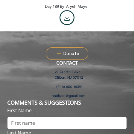
Day 189 By
Aryeh Mayer
Donate
CONTACT
92 Cresthill Ave
Clifton, NJ 07012
(516) 600-8080
hachzek@gmail.com
COMMENTS & SUGGESTIONS
First Name
Last Name