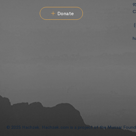
9
C
Donate
(
h
© 2025 Hachzek. Hachzek.com is a project of the Mussar Foun