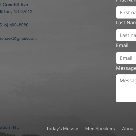
2 Cresthill Ave
lifton, NJ 07012
Last Na
516) 600-8080
achzek@gmail.com
Email
Messag
dation INC
Today's Mussar
Men Speakers
About