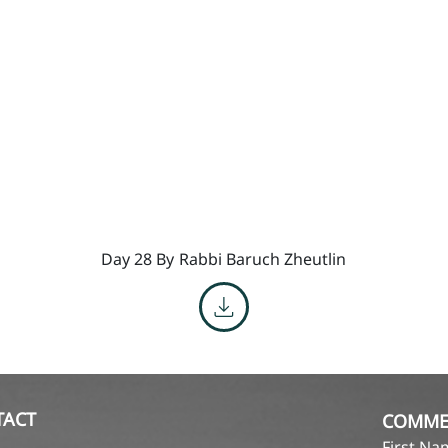
Day 28 By
Rabbi Baruch Zheutlin
TACT
COMME
First N