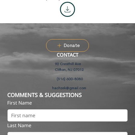
Donate
CONTACT
92 Cresthill Ave
Clifton, NJ 07012
(516) 600-8080
hachzek@gmail.com
COMMENTS & SUGGESTIONS
First Name
Last Name