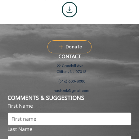
Donate
CONTACT
92 Cresthill Ave
Clifton, NJ 07012
(516) 600-8080
hachzek@gmail.com
COMMENTS & SUGGESTIONS
First Name
Last Name