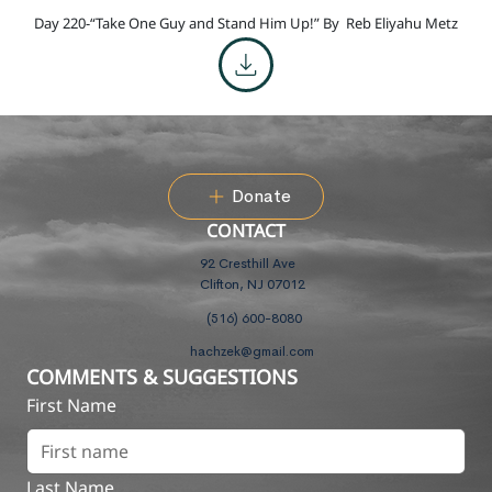
Day 220-“Take One Guy and Stand Him Up!” By
Reb Eliyahu Metz
Donate
CONTACT
92 Cresthill Ave
Clifton, NJ 07012
(516) 600-8080
hachzek@gmail.com
COMMENTS & SUGGESTIONS
First Name
Last Name