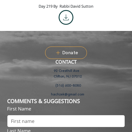
Day 219 By
Rabbi David Sutton
Donate
CONTACT
92 Cresthill Ave
Clifton, NJ 07012
(516) 600-8080
hachzek@gmail.com
COMMENTS & SUGGESTIONS
First Name
Last Name