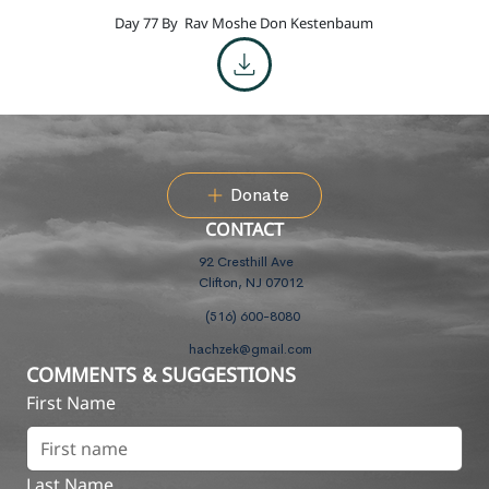
Day 77 By
Rav Moshe Don Kestenbaum
Donate
CONTACT
92 Cresthill Ave
Clifton, NJ 07012
(516) 600-8080
hachzek@gmail.com
COMMENTS & SUGGESTIONS
First Name
Last Name