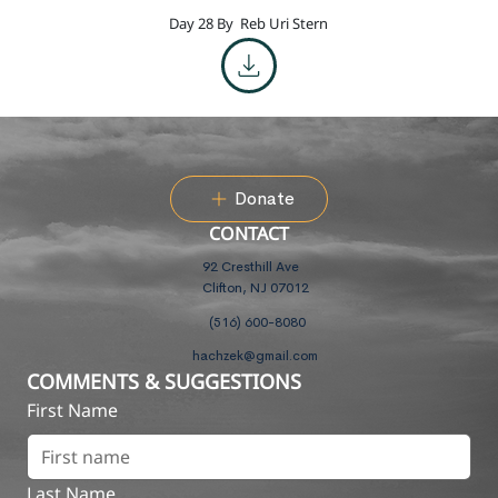
Day 28 By
Reb Uri Stern
Donate
CONTACT
92 Cresthill Ave
Clifton, NJ 07012
(516) 600-8080
hachzek@gmail.com
COMMENTS & SUGGESTIONS
First Name
Last Name