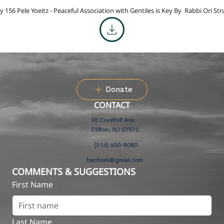
y 156 Pele Yoeitz - Peaceful Association with Gentiles is Key By
Rabbi Ori St
Donate
CONTACT
92 Cresthill Ave
Clifton, NJ 07012
(516) 600-8080
hachzek@gmail.com
COMMENTS & SUGGESTIONS
First Name
Last Name