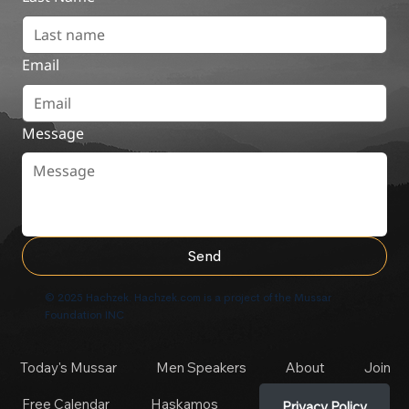
Email
Message
Send
© 2025 Hachzek. Hachzek.com is a project of the Mussar
Foundation INC
Today's Mussar
Men Speakers
About
Join
Free Calendar
Haskamos
Privacy Policy