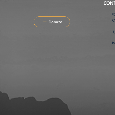
CON
9
C
Donate
(
h