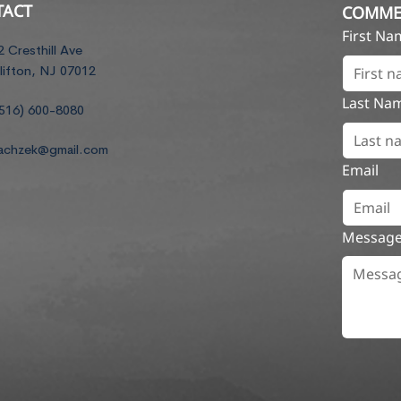
TACT
COMME
First N
2 Cresthill Ave
lifton, NJ 07012
Last Na
516) 600-8080
achzek@gmail.com
Email
Messag