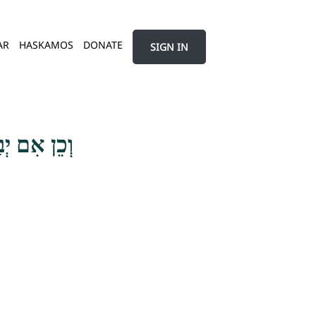
AR
HASKAMOS
DONATE
SIGN IN
וְכֵן אִם יְב