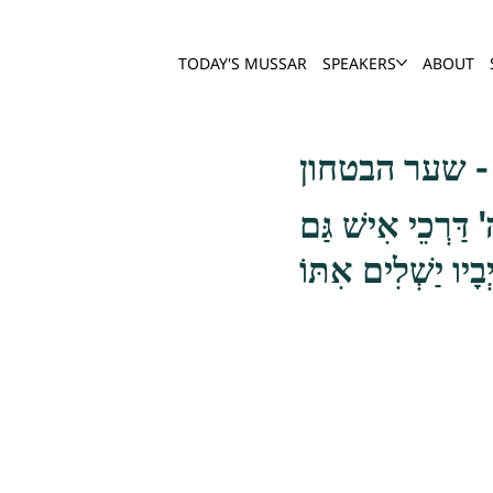
TODAY'S MUSSAR
SPEAKERS
ABOUT
טחון
ה' דַּרְכֵי אִישׁ גַּם
ְבָיו יַשְׁלִים אִתּוֹ