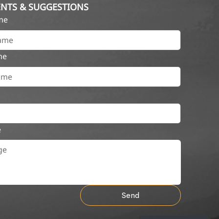
NTS & SUGGESTIONS
ame
me
e
Send