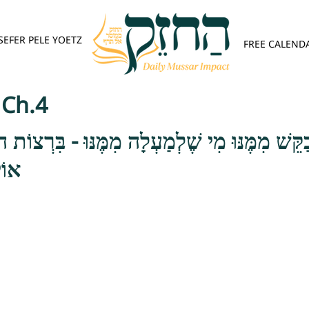
SEFER PELE YOETZ
FREE CALEND
שער הב - Ch.4
ַקֵּשׁ מִמֶּנּוּ מִי שֶׁלְמַעְלָה מִמֶּנּוּ - בִּרְצוֹת 
אוֹי