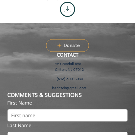
Donate
CONTACT
92 Cresthill Ave
Clifton, NJ 07012
(516) 600-8080
hachzek@gmail.com
COMMENTS & SUGGESTIONS
First Name
Last Name