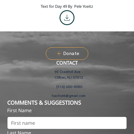
Text for Day 49 By
Pele Yoeitz
Donate
CONTACT
92 Cresthill Ave
Clifton, NJ 07012
(516) 600-8080
hachzek@gmail.com
COMMENTS & SUGGESTIONS
First Name
Last Name