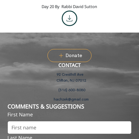
Day 20 By
Rabbi David Sutton
Donate
CONTACT
92 Cresthill Ave
Clifton, NJ 07012
(516) 600-8080
hachzek@gmail.com
COMMENTS & SUGGESTIONS
First Name
Last Name