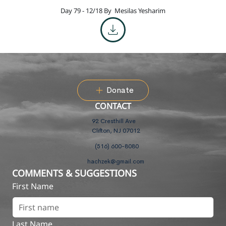
Day 79 - 12/18 By
Mesilas Yesharim
Donate
CONTACT
92 Cresthill Ave
Clifton, NJ 07012
(516) 600-8080
hachzek@gmail.com
COMMENTS & SUGGESTIONS
First Name
Last Name