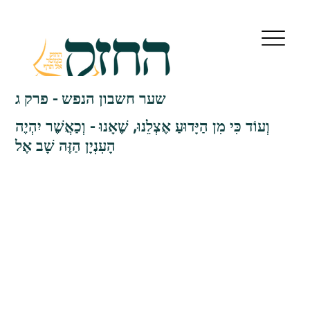
שער חשבון הנפש - פרק ג
וְעוֹד כִּי מִן הַיָּדוּעַ אֶצְלֵנוּ, שֶׁאָנוּ - וְכַאֲשֶׁר יִהְיֶה
הָעִנְיָן הַזֶּה שָׁב אֶל