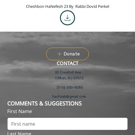
Cheshbon HaNefesh 23 By
Rabbi Dovid Perkel
Donate
CONTACT
92 Cresthill Ave
Clifton, NJ 07012
(516) 600-8080
hachzek@gmail.com
COMMENTS & SUGGESTIONS
First Name
Last Name