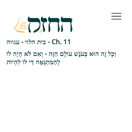
בית הלוי - ענווה - Ch. 11
וְכָל זֶה הוּא בְּעֹנֶשׁ עוֹלָם הַזֶּה - וְאִם לֹא הָיָה לוֹ
לְהַמִּתְגָּאֶה דַּי לוֹ לִהְיוֹת