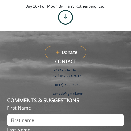
Day 36 - Full Moon By
Harry Rothenberg, Esq.
Donate
CONTACT
92 Cresthill Ave
Clifton, NJ 07012
(516) 600-8080
hachzek@gmail.com
COMMENTS & SUGGESTIONS
First Name
Last Name