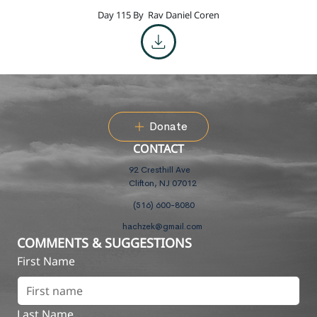
Day 115 By
Rav Daniel Coren
Donate
CONTACT
92 Cresthill Ave
Clifton, NJ 07012
(516) 600-8080
hachzek@gmail.com
COMMENTS & SUGGESTIONS
First Name
Last Name