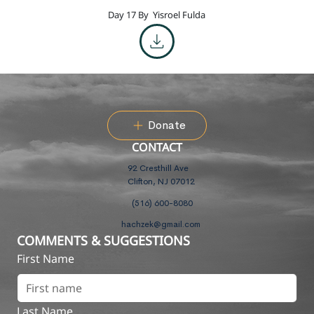
Day 17 By
Yisroel Fulda
Donate
CONTACT
92 Cresthill Ave
Clifton, NJ 07012
(516) 600-8080
hachzek@gmail.com
COMMENTS & SUGGESTIONS
First Name
Last Name