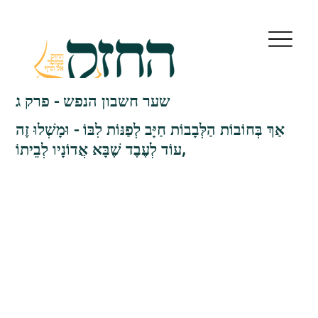
שער חשבון הנפש - פרק ג
אַךְ בְּחוֹבוֹת הַלְּבָבוֹת חַיָּב לְפַנּוֹת לִבּוֹ - וּמָשְׁלוּ זֶה
עוֹד לְעֶבֶד שֶׁבָּא אֲדוֹנָיו לְבֵיתוֹ,