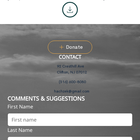
Donate
CONTACT
92 Cresthill Ave
Clifton, NJ 07012
(516) 600-8080
hachzek@gmail.com
COMMENTS & SUGGESTIONS
First Name
Last Name