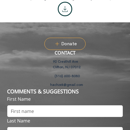
Donate
CONTACT
92 Cresthill Ave
Clifton, NJ 07012
(516) 600-8080
hachzek@gmail.com
COMMENTS & SUGGESTIONS
First Name
Last Name